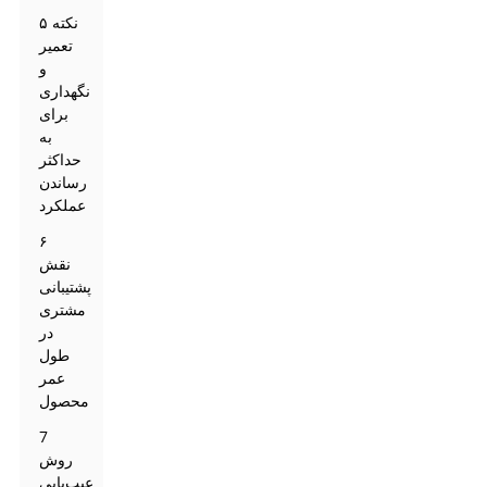
۵ نکته
تعمیر
و
نگهداری
برای
به
حداکثر
رساندن
عملکرد
۶
نقش
پشتیبانی
مشتری
در
طول
عمر
محصول
7
روش
عیب‌یابی