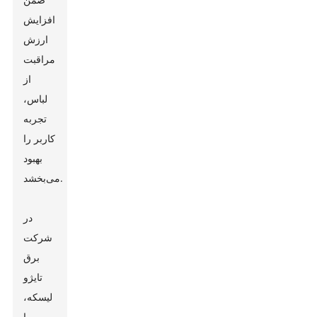
افزایش
ارزش
مراقبت
از
لباس،
تجربه
کاربر را
بهبود
می‌بخشد.
در
شرکت
برق
تایژو
لیسکه،
ما