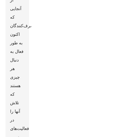
آنجایی
که
مصرف‌کنندگان
اکنون
به طور
فعال به
دنبال
هر
چیزی
هستند
که
تلاش
آنها را
در
فعالیت‌های
روزمره