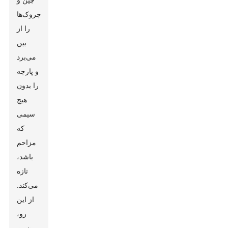
چروک‌ها
را از
بین
می‌برد
و پارچه
را بدون
هیچ
سیمی
که
مزاحم
باشد،
تازه
می‌کند.
از این
رو،
ضمن