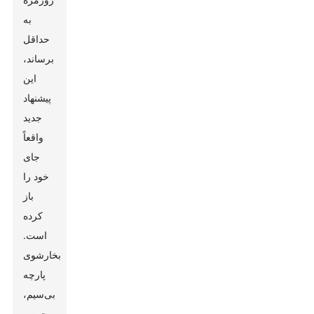
به
حداقل
برساند،
این
پیشنهاد
جدید
واقعاً
جای
خود را
باز
کرده
است.
بخارشوی
پارچه
بی‌سیم،
چین و