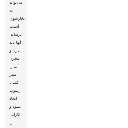
می‌تواند
به
بخارشوی
آسیب
برساند.
آنها باید
نازل و
مخزن
آب را
تمیز
کنند تا
رسوب
ایجاد
نشود و
کارایی
را