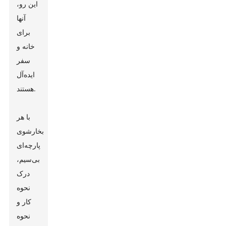
این رو،
آنها
برای
خانه و
سفر
ایده‌آل
هستند.
با هر
بخارشوی
پارچه‌ای
بی‌سیم،
درک
نحوه
کار و
نحوه