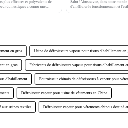
 plus efficaces et polyvalents de
Salut ! Vous savez, dans notre monde 
apeur domestiques a connu une
d'améliorer le fonctionnement et l'es
primordial.
lement en gros
Usine de défroisseurs vapeur pour tissus d'habillement en 
ent en gros
Fabricants de défroisseurs vapeur pour tissus d'habillement e
sus d'habillement
Fournisseur chinois de défroisseurs à vapeur pour vêt
ements
Défroisseur vapeur pour usine de vêtements en Chine
 aux usines textiles
Défroisseur vapeur pour vêtements chinois destiné a