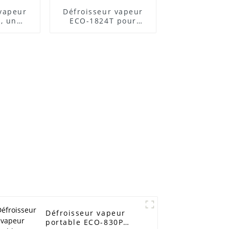
 vapeur
Défroisseur vapeur
, un
ECO-1824T pour
 bien
vêtements sans plis
ndre
Défroisseur vapeur
portable ECO-830P