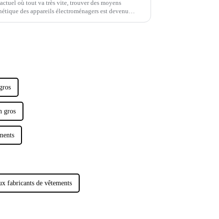
actuel où tout va très vite, trouver des moyens
thétique des appareils électroménagers est devenu
gros
n gros
ements
ux fabricants de vêtements