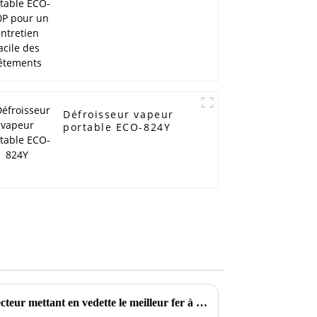
pour un entretien
facile des vêtements
Défroisseur vapeur
portable ECO-824Y
Témoignages de réussite du secteur mettant en vedette le meilleur fer à vapeur pure en action