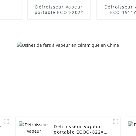
Défroisseur vapeur
Défroisseur
portable ECO-2202Y
ECO-1911Y
modèle très
noté, à ve
e
Défroisseur vapeur
portable ECOO-822X