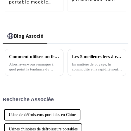
portable modèle
ECO-825G
Blog Associé
Comment utiliser un fer à repasser sans vapeur pour des vêtements sans plis ?
Les 5 meilleurs fers à repasser vapeur pliables pour voyager sans effort et obtenir un repassage parfait
Alors, avez-vous remarqué à
En matière de voyage, la
quel point la tendance du
commodité et la rapidité sont
« repassage sans vapeur »
ce que nous recherchons tous
prend de l'ampleur dans le
— surtout si vous souhaitez
monde de l'entretien des
préserver votre budget.
vêtements ? J'ai lu quelque part
que Maxine Clark de
Recherche Associée
Usine de défroisseurs portables en Chine
Usines chinoises de défroisseurs portables