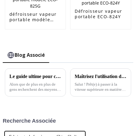
Défroisseur vapeur
défroisseur vapeur
portable ECO-824Y
portable modèle
ECO-825G
Blog Associé
Le guide ultime pour choisir le défroisseur vapeur sans fil idéal pour vos besoins
Maîtrisez l'utilisation du défroisseur vapeur grâce à ce tutoriel ultime étape par étape.
Alors que de plus en plus de
Salut ! Prêt(e) à passer à la
gens recherchent des moyens
vitesse supérieure en matière
plus simples et plus pratiques
d'entretien du linge ? Ce guide
de gérer leurs tâches
rapide vous explique tout ce
ménagères, le défroisseur
que vous devez savoir pour
vapeur sans fil est vraiment
devenir un pro !
devenu un incontournable.
Recherche Associée