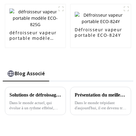
facile des vêtements
Défroisseur vapeur
défroisseur vapeur
portable ECO-824Y
portable modèle
ECO-825G
Blog Associé
Solutions de défroissage à la vapeur pour éliminer les plis sans effort à la maison
Présentation du meilleur fer à repasser vapeur professionnel de 2023 : un comparatif complet pour les acheteurs du monde entier
Dans le monde actuel, qui
Dans le monde trépidant
évolue à un rythme effréné,
d'aujourd'hui, il est devenu très
avoir une allure soignée et
important de soigner son
élégante est plus important que
apparence vestimentaire, et
jamais, et c'est là que le
disposer des bons outils peut
défroisseur vapeur pour
vraiment faire la différence.
vêtements s'avère vraiment