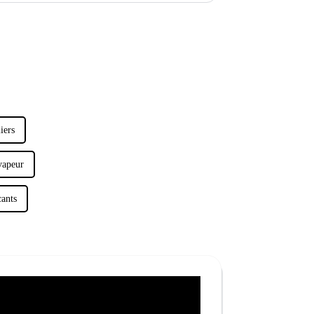
iers
 vapeur
cants