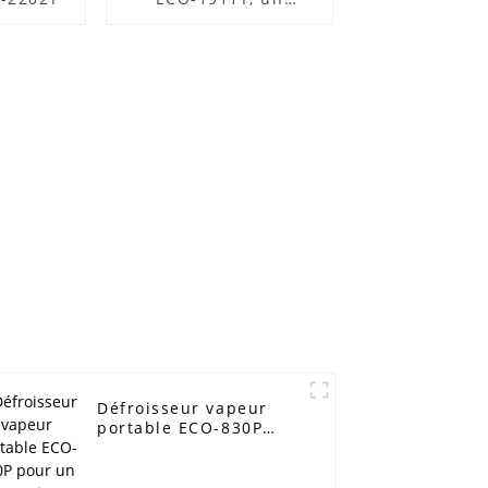
modèle très bien
noté, à vendre
Défroisseur vapeur
portable ECO-830P
pour un entretien
facile des vêtements