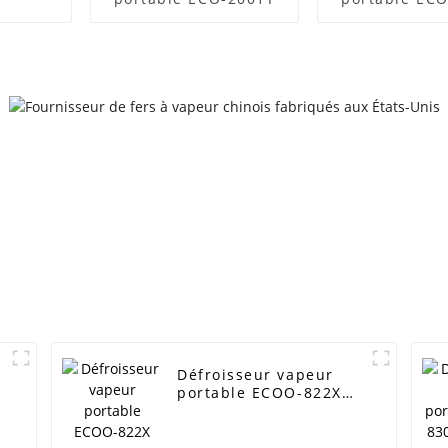
Défroisseur vapeur
portable ECOO-822X
pour un défroissage
rapide