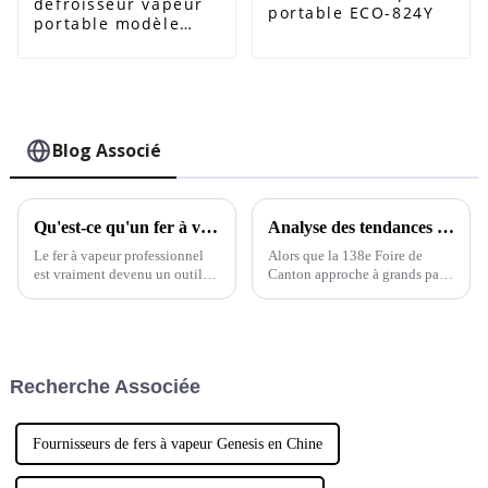
défroisseur vapeur
portable ECO-824Y
portable modèle
ECO-825G
Blog Associé
Qu'est-ce qu'un fer à vapeur professionnel et comment fonctionne-t-il ?
Analyse des tendances du marché des fers à repasser à vapeur lors de la 138e Foire de Canton 2025 en Chine
Le fer à vapeur professionnel
Alors que la 138e Foire de
est vraiment devenu un outil
Canton approche à grands pas
incontournable pour
en 2025, il est assez excitant de
voir le marché des fers à
repasser à vapeur commencer
réellement à prendre de
l'ampleur (jeu de mots voulu !).
Recherche Associée
Fournisseurs de fers à vapeur Genesis en Chine