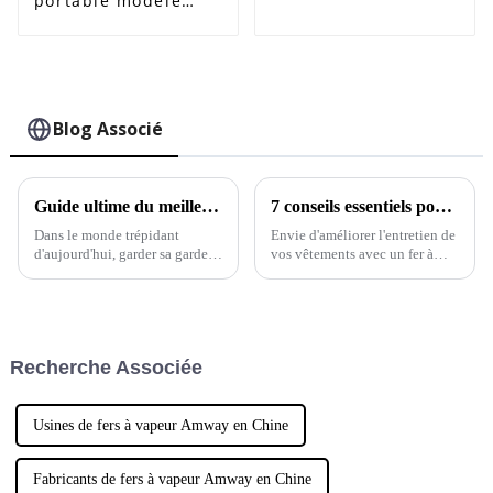
portable modèle
ECO-825G
Blog Associé
Guide ultime du meilleur défroisseur vapeur portable pour un défroissage rapide
7 conseils essentiels pour trouver le fer à vapeur pure idéal pour votre entreprise
Dans le monde trépidant
Envie d'améliorer l'entretien de
d'aujourd'hui, garder sa garde-
vos vêtements avec un fer à
robe impeccable et sans plis
vapeur pure ? Chez NINGBO
peut parfois sembler une tâche
ECOO ELECTRIC
insurmontable. Mais
APPLIANCE CO., LTD, nous
honnêtement,
comprenons parfaitement vos
besoins.
Recherche Associée
Usines de fers à vapeur Amway en Chine
Fabricants de fers à vapeur Amway en Chine