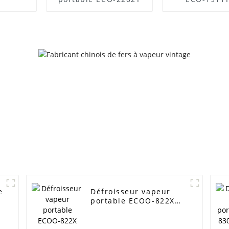
modèle très
noté, à ve
e
Défroisseur vapeur
portable ECOO-822X
pour un défroissage
rapide