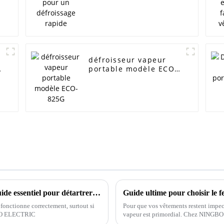
défroisseur vapeur
portable modèle ECO-
825G
Les secrets d'une performance durable : Guide essentiel pour détartrer votre fer à vapeur
Guide ultime pour choisir le f
 fonctionne correctement, surtout si
Pour que vos vêtements restent impecca
ECOO ELECTRIC
vapeur est primordial. Chez NING