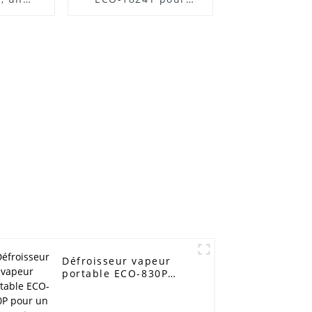
 bien
vêtements sans plis
ndre
Défroisseur vapeur
portable ECO-830P
pour un entretien
facile des vêtements