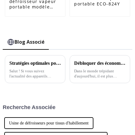
défroisseur vapeur
portable ECO-824Y
portable modèle
ECO-825G
Blog Associé
Stratégies optimales pour trouver le meilleur défroisseur vapeur pour vêtements en tissu au monde
Débloquer des économies : 7 services après-vente clés qui réduisent les coûts de réparation du meilleur défroisseur vapeur automatique
Salut ! Si vous suivez
Dans le monde trépidant
l'actualité des appareils
d'aujourd'hui, il est plus
électroménagers, vous savez à
important que jamais de garder
quelle vitesse les choses
ses vêtements impeccables.
évoluent, n'est-ce pas ? Eh
C'est pourquoi le défroisseur
bien, lorsqu'il s'agit de
vapeur automatique est un
trouver…
outil si pratique.
Recherche Associée
Usine de défroisseurs pour tissus d'habillement