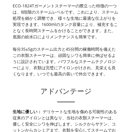
ECO-1824Tガーメントスチーマーの際立った特徴の一つ
は、8段階のスチームレベルです。これにより、スチーム
処理を細かく調整でき、様々な生地に最適な仕上がりを
実現できます。1600mlのタンク容量により、補充するこ
となく長時間スチームをかけることができます。また、
底面の給水口によりメンテナンスも簡単です。
毎分35±5gのスチーム出力と45分間の稼働時間を備えた
この衣類スチーマーは、頑固なシワも簡単に伸ばせるよ
うに設計されています。パワフルなスチームテクノロジ
ーにより、衣類は完璧にアイロンがけされ、見栄えも良
くなります。いつでも最高の装いで外出できます。
アドバンテージ
生地に優しい：
デリケートな生地を傷める可能性のある
従来のアイロンとは異なり、当社の衣類スチーマーは、
優しく安全にシワを伸ばします。シルクからサテン、コ
ットンからカシミアまで、衣類を安心してスチームでお