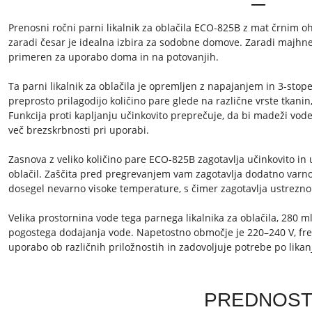
Prenosni ročni parni likalnik za oblačila ECO-825B z mat črnim 
zaradi česar je idealna izbira za sodobne domove. Zaradi majhne v
primeren za uporabo doma in na potovanjih.
Ta parni likalnik za oblačila je opremljen z napajanjem in 3-stop
preprosto prilagodijo količino pare glede na različne vrste tkanin,
Funkcija proti kapljanju učinkovito preprečuje, da bi madeži vode
več brezskrbnosti pri uporabi.
Zasnova z veliko količino pare ECO-825B zagotavlja učinkovito in 
oblačil. Zaščita pred pregrevanjem vam zagotavlja dodatno varnost
dosegel nevarno visoke temperature, s čimer zagotavlja ustrezno 
Velika prostornina vode tega parnega likalnika za oblačila, 280
pogostega dodajanja vode. Napetostno območje je 220–240 V, fre
uporabo ob različnih priložnostih in zadovoljuje potrebe po lika
PREDNOS