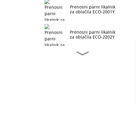
Prenosni parni likalnik
za oblačila ECO-2001Y
Prenosni parni likalnik
za oblačila ECO-2202Y
Najbolje ocenjeni parni
likalnik za oblačila ECO-
1911Y naprodaj
Parni likalnik za oblačila
ECO-1824T za oblačila
brez gub
Veleprodajni dobavitelj
parnih likalnikov za
oblačila ECO-1903Y
Prenosni parni likalnik
ECOO-822X za hitro