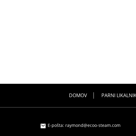
DOMOV
PARNI LIKALNI
E-pošta: raymond@ecoo-steam.com