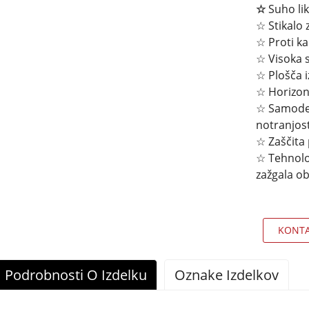
☆
Suho lik
☆ Stikalo 
☆ Proti ka
☆ Visoka 
☆ Plošča i
☆ Horizont
☆ Samodej
notranjost
☆ Zaščita
☆ Tehnolog
zažgala obl
KONTA
Podrobnosti O Izdelku
Oznake Izdelkov