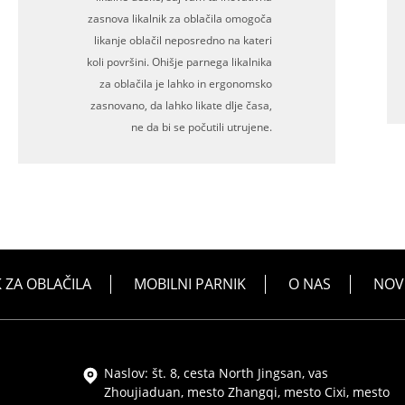
zasnova likalnik za oblačila omogoča
likanje oblačil neposredno na kateri
koli površini. Ohišje parnega likalnika
za oblačila je lahko in ergonomsko
zasnovano, da lahko likate dlje časa,
ne da bi se počutili utrujene.
K ZA OBLAČILA
MOBILNI PARNIK
O NAS
NOV
Naslov: št. 8, cesta North Jingsan, vas
Zhoujiaduan, mesto Zhangqi, mesto Cixi, mesto