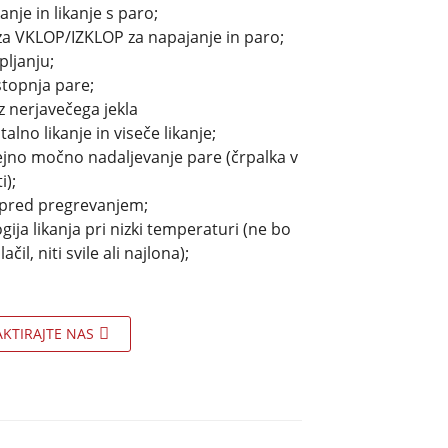
anje in likanje s paro;
za VKLOP/IZKLOP za napajanje in paro;
pljanju;
stopnja pare;
z nerjavečega jekla
alno likanje in viseče likanje;
no močno nadaljevanje pare (črpalka v
i);
 pred pregrevanjem;
ija likanja pri nizki temperaturi (ne bo
ačil, niti svile ali najlona);
KTIRAJTE NAS