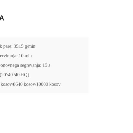
A
k pare: 35±5 g/min
erviranja: 10 min
ponovnega segrevanja: 15 s
(20'/40'/40'HQ)
 kosov/8640 kosov/10000 kosov