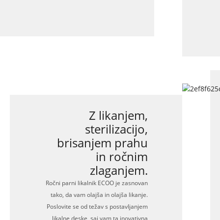
Z likanjem,
sterilizacijo,
brisanjem prahu
in ročnim
zlaganjem.
Ročni parni likalnik ECOO je zasnovan
tako, da vam olajša in olajša likanje.
Poslovite se od težav s postavljanjem
likalne deske, saj vam ta inovativna