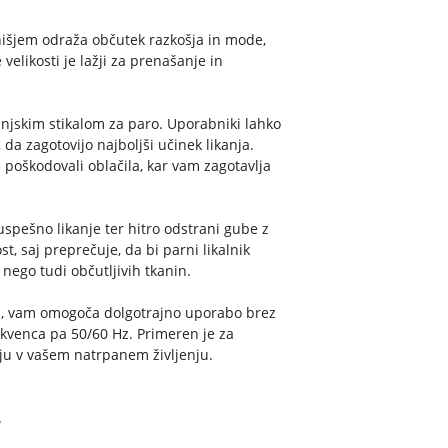
ohišjem odraža občutek razkošja in mode,
elikosti je lažji za prenašanje in
enjskim stikalom za paro. Uporabniki lahko
 da zagotovijo najboljši učinek likanja.
 poškodovali oblačila, kar vam zagotavlja
uspešno likanje ter hitro odstrani gube z
, saj preprečuje, da bi parni likalnik
nego tudi občutljivih tkanin.
 ml, vam omogoča dolgotrajno uporabo brez
kvenca pa 50/60 Hz. Primeren je za
nju v vašem natrpanem življenju.
T