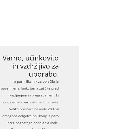
Varno, učinkovito
in vzdržljivo za
uporabo.
Ta parni likalnik za oblačila je
opremljen s funkcijama zaščite pred
kapljanjem in pregrevanjem, ki
zagotavljata varnost med uporabo.
Velika prostornina vode 280 ml
omogoča dolgotrajno likanje s paro
brez pogostega dodajanja vode.