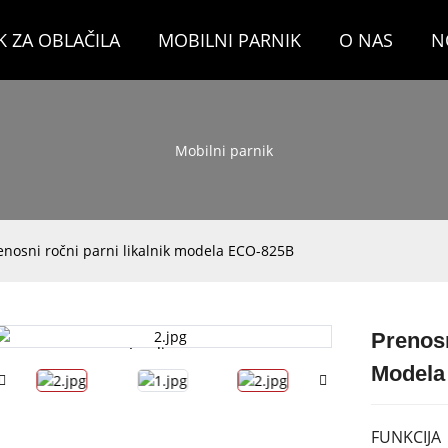
K ZA OBLAČILA
MOBILNI PARNIK
O NAS
N
Mobilni parnik
enosni ročni parni likalnik modela ECO-825B
Prenosn
Loading...
Loading...
Modela
FUNKCIJA