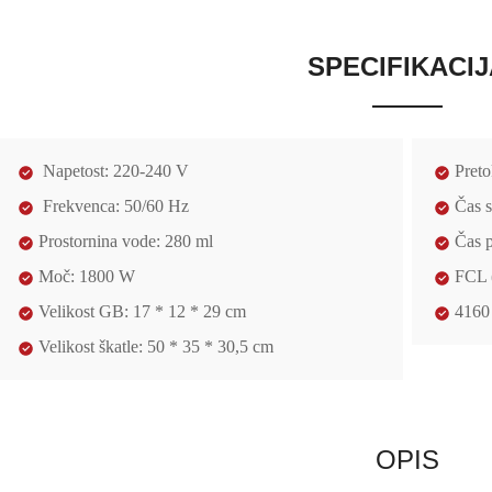
SPECIFIKACIJ
Napetost: 220-240 V
Preto
Frekvenca: 50/60 Hz
Čas s
Prostornina vode: 280 ml
Čas 
Moč: 1800 W
FCL 
Velikost GB: 17 * 12 * 29 cm
4160
Velikost škatle: 50 * 35 * 30,5 cm
OPIS