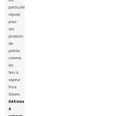
particulièrement
réputé
pour
ses
produits
de
pointe,
comme
les
fers à
vapeur
Pure
Steam.
Défroisseur
à
vapeur
s,