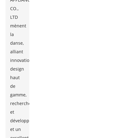
CO.,
LTD
mènent
la
danse,
alliant
innovation,
design
haut
de
gamme,
recherche
et
développement
et un
excellent