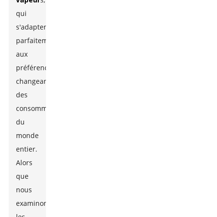
qui
s'adaptent
parfaitement
aux
préférences
changeantes
des
consommateurs
du
monde
entier.
Alors
que
nous
examinons
les