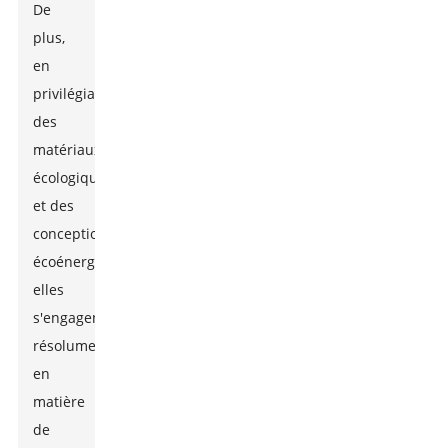
De
plus,
en
privilégiant
des
matériaux
écologiques
et des
conceptions
écoénergétiques,
elles
s'engagent
résolument
en
matière
de