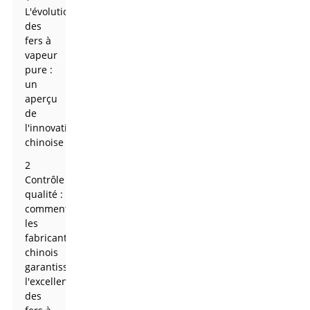
L'évolution
des
fers à
vapeur
pure :
un
aperçu
de
l'innovation
chinoise
2
Contrôle
qualité :
comment
les
fabricants
chinois
garantissent
l'excellence
des