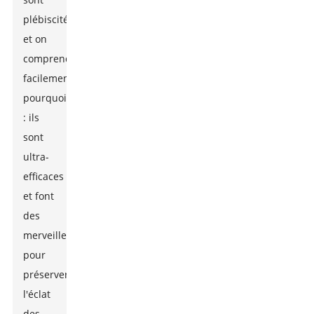
plébiscités,
et on
comprend
facilement
pourquoi
: ils
sont
ultra-
efficaces
et font
des
merveilles
pour
préserver
l'éclat
des