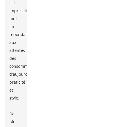
est
impressionnante,
tout
en
répondant
aux
attentes
des
consommateurs
d'aujourd'hui :
praticité
et
style.
De
plus,