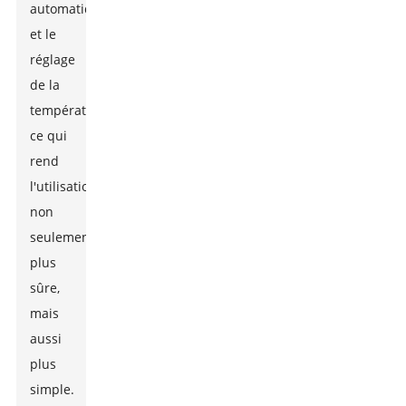
automatique
et le
réglage
de la
température,
ce qui
rend
l'utilisation
non
seulement
plus
sûre,
mais
aussi
plus
simple.