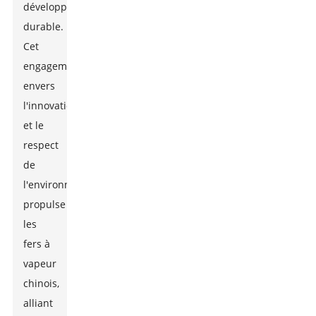
développement
durable.
Cet
engagement
envers
l'innovation
et le
respect
de
l'environnement
propulse
les
fers à
vapeur
chinois,
alliant