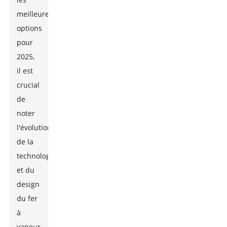
meilleures
options
pour
2025,
il est
crucial
de
noter
l'évolution
de la
technologie
et du
design
du fer
à
vapeur