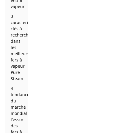
fers à
vapeur
3
caractéristiques
clés à
rechercher
dans
les
meilleurs
fers à
vapeur
Pure
Steam
4
tendances
du
marché
mondial :
l'essor
des
fers à