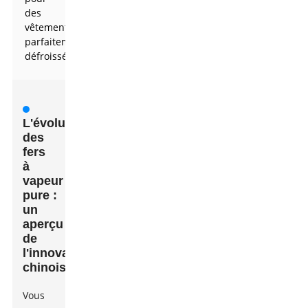
des
vêtements
parfaitement
défroissés
L'évolution
des
fers
à
vapeur
pure :
un
aperçu
de
l'innovation
chinoise
Vous