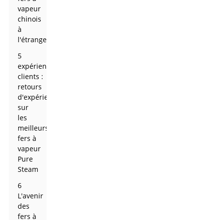
vapeur
chinois
à
l'étranger
5
expériences
clients :
retours
d'expérience
sur
les
meilleurs
fers à
vapeur
Pure
Steam
6
L'avenir
des
fers à