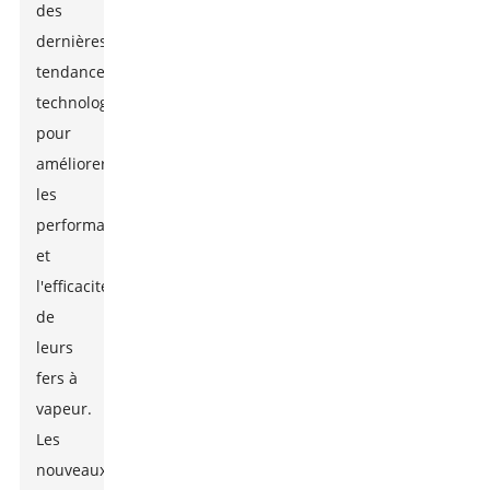
des
dernières
tendances
technologiques
pour
améliorer
les
performances
et
l'efficacité
de
leurs
fers à
vapeur.
Les
nouveaux