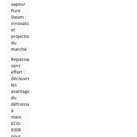
vapeur
Pure
Steam :
innovations
et
projections
du
marché
Repassage
sans
effort :
découvrez
les
avantages
du
défroisseur
à
main
ECO-
830R
pour