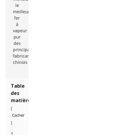
Table
des
matières
[
Cacher
]
1