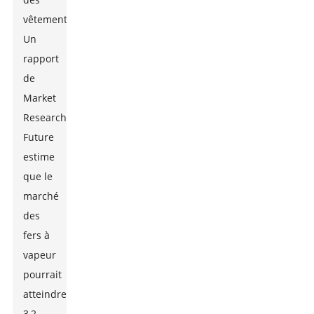
vêtements.
Un
rapport
de
Market
Research
Future
estime
que le
marché
des
fers à
vapeur
pourrait
atteindre
3,2