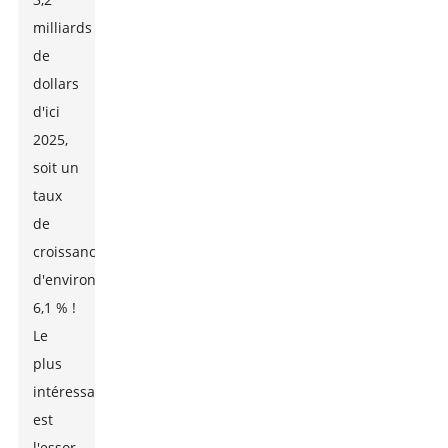
milliards
de
dollars
d'ici
2025,
soit un
taux
de
croissance
d'environ
6,1 % !
Le
plus
intéressant
est
l'essor