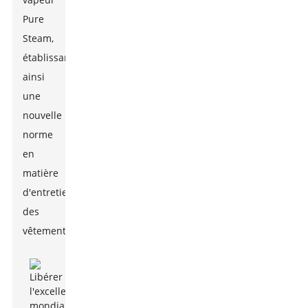
Pure
Steam,
établissant
ainsi
une
nouvelle
norme
en
matière
d'entretien
des
vêtements.