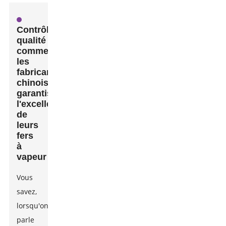
Contrôle
qualité :
comment
les
fabricants
chinois
garantissent
l'excellence
de
leurs
fers
à
vapeur
Vous
savez,
lorsqu'on
parle