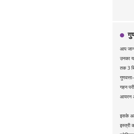
गु
आप जानते
उनका यह 
तक 3 बि
गुणवत्त
गहन परी
आयरन अंत
इसके अला
इस्त्री 