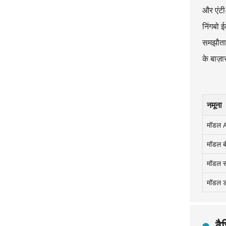
और एंटी-
निंगबो ई
समझौता 
के बाज़
नमूना
मॉडल 
मॉडल ब
मॉडल स
मॉडल ड
वै