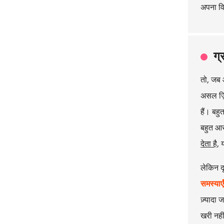
अपना वि
ग्
तो, जब आ
असल ज़ि
हैं। बह
बहुत आस
देता है
, 
लेकिन द
समस्याएँ
ज़्यादा 
खरी नही