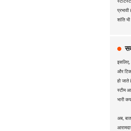
स्टेटिस्
प्रभावी 
शांति भी
सर
इसलिए, 
और टिका
हो जाते
स्टीम आ
भारी कपड
अब, बात 
आरामदाय