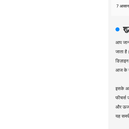
7 आसान इ
शु
आप जानते
जाता है
डिज़ाइन
आज के उ
इसके अल
फीचर्स ज
और ऊर्जा
यह समर्