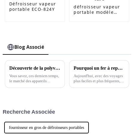
Défroisseur vapeur
défroisseur vapeur
portable ECO-824Y
portable modèle
ECO-825G
Blog Associé
Découverte de la polyvalence des meilleurs fers à repasser à vapeur détartrants : types, caractéristiques et applications pour les utilisateurs
Pourquoi un fer à repasser vapeur pliable est essentiel pour voyager sans effort : 70 % des voyageurs préfèrent des vêtements sans plis
Vous savez, ces derniers temps,
Aujourd'hui, avec des voyages
le marché des appareils
plus faciles et plus fréquents, il
électroménagers a connu une
est essentiel de soigner son
forte hausse, notamment en ce
apparence même en
qui concerne les gadgets
déplacement. Un récent rapport
comme le fer à repasser vapeur
du Global
détartrant.
Recherche Associée
fournisseur en gros de défroisseurs portables