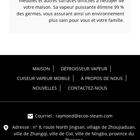
meubles et autres surfaces difficiles à nettoyer de
votre maison. Sa vapeur puissante élimine 99 %
des germes, vous assurant ainsi un environnement
plus sain pour vous et votre famille.
MAISON
DÉFROISSEUR VAPEUR
CUISEUR VAPEUR MOBILE
À PROPOS DE NOUS
NOUVELLES
CONTACTEZ-NOUS
Courriel : raymond@ecoo-steam.com
Adresse : n° 8, route North Jingsan, village de Zhoujiaduan,
ville de Zhangqi, ville de Cixi, ville de Ningbo, province du