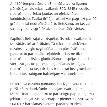
Ar 160° temperatūru un 5 minūšu tvaika ilgumu
pārnēsājamais rokas tvaikonis ECO-824R modelis
nodrošina perfektu jaudas un efektivitātes
kombināciju. Tvaiku tīrītāja rokturi var pagriezt par 90
grādiem, lai nodrošinātu ērtu lietošanu, un tas var
sasniegt pat visgrūtāk aizsniedzamākās vietas.
Papildus lieliskajai veiktspējai, šis rokas tvaikonis ir
izstrādāts arī ar ērtībām. Tā rokas un salokāmais
dizains atvieglo uzglabāšanu un pārnēsāšanu,
padarot to par ideālu ceļabiedru. Tas ne tikai
nodrošina lieliskas gludināšanas iespējas, bet arī
sterilizācijas un putekļu noņemšanas iespējas,
nodrošinot, ka jūsu drēbes ir ne tikai bez grumbām,
bet arī bez kaitīgām baktērijām vai putekļiem.
Dekoratīvā dizaina pamatne, kas izgatavota no titāna,
piešķir šim daudzfunkcionālajam tvaicētājam
izsmalcinātību, padarot to par stilīgu papildinājumu
jebkurai mājai. Šis tvaicētājs ir piemērots 220–240 V
50/60 Hz barošanas avotam, padarot to ideāli