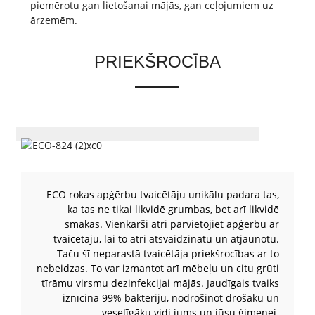
piemērotu gan lietošanai mājās, gan ceļojumiem uz
ārzemēm.
PRIEKŠROCĪBA
ECO rokas apģērbu tvaicētāju unikālu padara tas,
ka tas ne tikai likvidē grumbas, bet arī likvidē
smakas. Vienkārši ātri pārvietojiet apģērbu ar
tvaicētāju, lai to ātri atsvaidzinātu un atjaunotu.
Taču šī neparastā tvaicētāja priekšrocības ar to
nebeidzas. To var izmantot arī mēbeļu un citu grūti
tīrāmu virsmu dezinfekcijai mājās. Jaudīgais tvaiks
iznīcina 99% baktēriju, nodrošinot drošāku un
veselīgāku vidi jums un jūsu ģimenei.