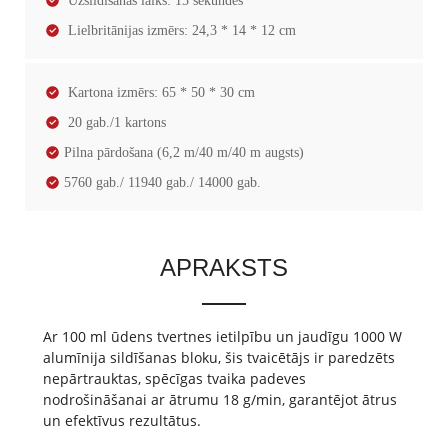
Uzsildīšanas laiks: 15 sekundes
Lielbritānijas izmērs: 24,3 * 14 * 12 cm
Kartona izmērs: 65 * 50 * 30 cm
20 gab./1 kartons
Pilna pārdošana (6,2 m/40 m/40 m augsts)
5760 gab./ 11940 gab./ 14000 gab.
APRAKSTS
Ar 100 ml ūdens tvertnes ietilpību un jaudīgu 1000 W
alumīnija sildīšanas bloku, šis tvaicētājs ir paredzēts
nepārtrauktas, spēcīgas tvaika padeves
nodrošināšanai ar ātrumu 18 g/min, garantējot ātrus
un efektīvus rezultātus.