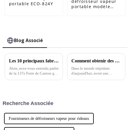
défroisseur vapeur
portable ECO-824Y
portable modèle
ECO-825G
Blog Associé
Les 10 principaux fabricants chinois de défroisseurs vapeur pour vêtements présentés à la 137e Foire de Canton
Comment obtenir des vêtements parfaitement repassés avec un fer à repasser vapeur miniature
Alors, avez-vous entendu parler
Dans le monde trépidant
de la 137e Foire de Canton qui
d'aujourd'hui, avoir une
s'est tenue récemment à
apparence soignée est plus
Guangzhou ? C'était vraiment
important que jamais, et les
incroyable ! Les défroisseurs
outils que nous utilisons pour y
vapeur pour vêtements en tissu
parvenir font toute la
étaient particulièrement à
différence. Le saviez-vous ?
Recherche Associée
l'honneur.
Fournisseurs de défroisseurs vapeur pour rideaux