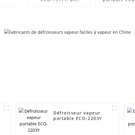
modèle très bien
noté, à vendre
Défroisseur vapeur
portable ECO-2203Y