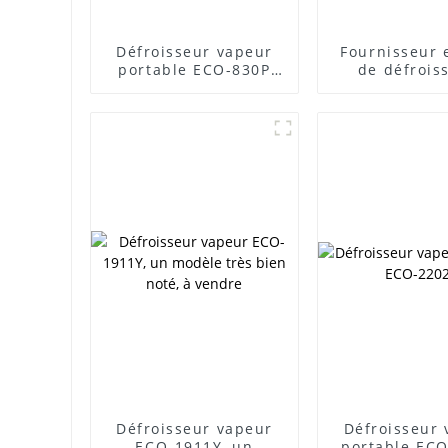
Défroisseur vapeur
Fournisseur 
portable ECO-830P
de défrois
pour un entretien
vapeur ECO
facile des vêtements
Défroisseur vapeur
Défroisseur
ECO-1911Y, un
portable EC