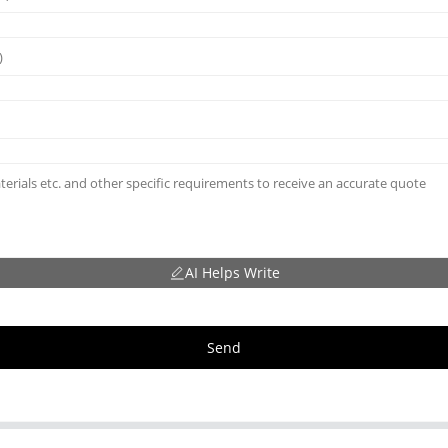
AI Helps Write
Send