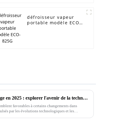
défroisseur vapeur
portable modèle ECO-
825G
Transformer l'entretien du linge en 2025 : explorer l'avenir de la technologie des fers à vapeur puissants
emblent favorables à certains changements dans
mpulsés par les évolutions technologiques et les