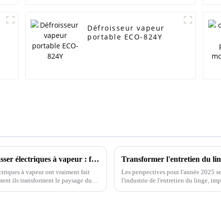
Défroisseur vapeur
portable ECO-824Y
Innovations dans le domaine des fers à repasser électriques à vapeur : façonner l'avenir des appareils électroménagers d'ici 2025
ectriques à vapeur ont vraiment fait
Les perspectives pour l'année 2025 s
ment ils transforment le paysage du
l'industrie de l'entretien du linge, i
exigences des consommateurs.