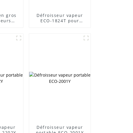
en gros
Défroisseur vapeur
seurs
ECO-1824T pour
-1903Y
vêtements sans plis
 vapeur
Défroisseur vapeur
O-2202Y
portable ECO-2001Y