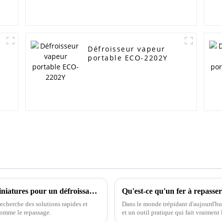
Défroisseur vapeur
portable ECO-2202Y
Les 10 meilleurs fers à repasser à vapeur miniatures pour un défroissage sans effort
echerche des solutions rapides et
Dans le monde trépidant d'aujourd'hui
 comme le repassage.
et un outil pratique qui fait vraiment 