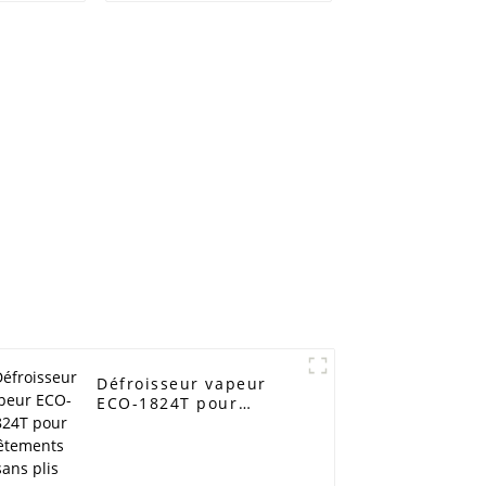
tements
facilement les
vêtements
Défroisseur vapeur
ECO-1824T pour
vêtements sans plis