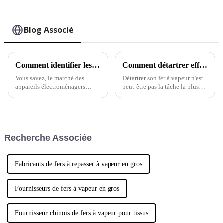
Blog Associé
Comment identifier les fournisseurs de qualité supérieure pour l'achat de mini fers à repasser à vapeur au niveau mondial
Comment détartrer efficacement son fer à vapeur ?
Vous savez, le marché des
Détartrer son fer à vapeur n'est
appareils électroménagers
peut-être pas la tâche la plus
évolue constamment, et ces
passionnante, mais croyez-moi,
derniers temps, on observe un
c'est assez important si vous
engouement croissant pour les
voulez que votre fer continue
appareils performants et
de fonctionner correctement.
compacts comme…
Recherche Associée
Fabricants de fers à repasser à vapeur en gros
Fournisseurs de fers à vapeur en gros
Fournisseur chinois de fers à vapeur pour tissus