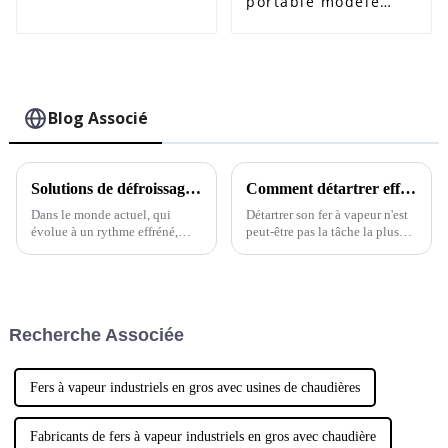
portable modèle
ECO-825G
Blog Associé
Solutions de défroissage à la vapeur pour éliminer les plis sans effort à la maison
Comment détartrer efficacement son fer à vapeur ?
Dans le monde actuel, qui
Détartrer son fer à vapeur n'est
évolue à un rythme effréné,
peut-être pas la tâche la plus
avoir une allure soignée et
passionnante, mais croyez-moi,
élégante est plus important que
c'est assez important si vous
jamais, et c'est là que le
voulez que votre fer continue
défroisseur vapeur pour
de fonctionner correctement.
vêtements s'avère vraiment
Recherche Associée
indispensable.
Fers à vapeur industriels en gros avec usines de chaudières
Fabricants de fers à vapeur industriels en gros avec chaudière