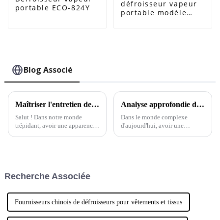
défroisseur vapeur
portable ECO-824Y
portable modèle
ECO-825G
Blog Associé
Maîtriser l'entretien des vêtements : le guide ultime pour utiliser le meilleur défroisseur vapeur domestique
Analyse approfondie des défroisseurs vapeur portables pour les acheteurs internationaux
Salut ! Dans notre monde
Dans le monde complexe
trépidant, avoir une apparence
d'aujourd'hui, avoir une
soignée et professionnelle est
apparence soignée et
primordial, n'est-ce pas ? C'est
professionnelle est essentiel, et
là qu'un défroisseur vapeur
c'est là que le défroisseur
pour tissus s'avère
vapeur portable entre en jeu.
indispensable.
Recherche Associée
Fournisseurs chinois de défroisseurs pour vêtements et tissus