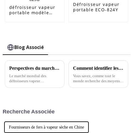
Défroisseur vapeur
défroisseur vapeur
portable ECO-824Y
portable modèle
ECO-825G
Blog Associé
Perspectives du marché mondial des défroisseurs vapeur domestiques en 2025 et conseils essentiels pour les acheteurs
Comment identifier les meilleurs fabricants de défroisseurs vapeur pour le linge domestique adaptés à vos besoins
Le marché mondial des
Vous savez, comme tout le
défroisseurs vapeur
monde recherche des moyens
domestiques devrait connaître
plus efficaces et polyvalents de
une forte croissance vers 2025,
garder sa maison propre, le
compte tenu de l'intérêt porté à
marché des défroisseurs vapeur
ces appareils.
domestiques a connu une
véritable explosion.
Recherche Associée
Fournisseurs de fers à vapeur sèche en Chine