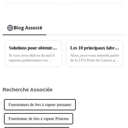
Blog Associé
Solutions pour obtenir des vêtements parfaitement repassés avec un bon fer à vapeur
Les 10 principaux fabricants chinois de défroisseurs vapeur pour vêtements présentés à la 137e Foire de Canton
Si vous avez déjà eu du mal à
Alors, avez-vous entendu parler
repasser parfaitement vos
de la 137e Foire de Canton qui
vêtements, vous savez à quel
s'est tenue récemment à
point les bons outils peuvent
Guangzhou ? C'était vraiment
faire la différence. Chez
incroyable ! Les défroisseurs
NINGBO ECOO, nous avons
vapeur pour vêtements en tissu
tout ce qu'il vous faut.
étaient particulièrement à
Recherche Associée
l'honneur.
Fournisseurs de fers à vapeur puissants
Fournisseur de fers à vapeur Princess