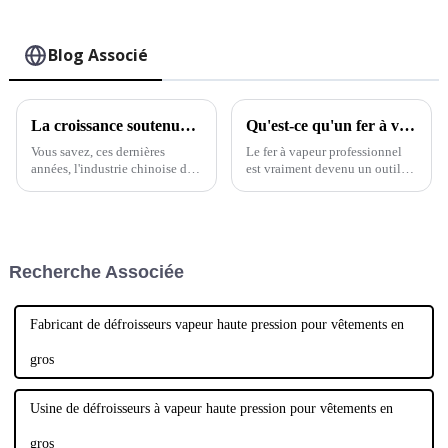
Blog Associé
La croissance soutenue des machines à défroisser les vêtements en Chine malgré les défis liés aux droits de douane sino-américains
Qu'est-ce qu'un fer à vapeur professionnel et comment fonctionne-t-il ?
Vous savez, ces dernières
Le fer à vapeur professionnel
années, l'industrie chinoise des
est vraiment devenu un outil
défroisseurs vapeur pour
incontournable pour
vêtements a fait preuve d'une
résilience et d'une croissance
impressionnantes, malgré ces
fichus problèmes.
Recherche Associée
Fabricant de défroisseurs vapeur haute pression pour vêtements en
gros
Usine de défroisseurs à vapeur haute pression pour vêtements en
gros