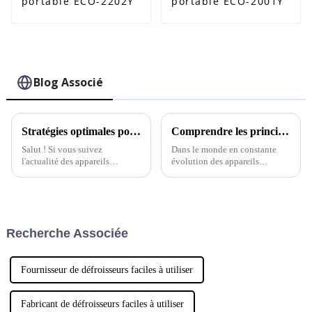
portable ECO-2202Y
portable ECO-2001Y
Blog Associé
Stratégies optimales pour trouver le meilleur défroisseur vapeur pour vêtements en tissu au monde
Comprendre les principales caractéristiques des défroisseurs vapeur pour vêtements de grande taille pour les acheteurs internationaux
Salut ! Si vous suivez
Dans le monde en constante
l'actualité des appareils
évolution des appareils
électroménagers, vous savez à
électroménagers, il est
quelle vitesse les choses
désormais impératif pour les
évoluent, n'est-ce pas ? Eh
consommateurs du monde
bien, lorsqu'il s'agit de
entier de comprendre ce que
trouver…
représente réellement un
Recherche Associée
défroisseur vapeur de grande
taille.
Fournisseur de défroisseurs faciles à utiliser
Fabricant de défroisseurs faciles à utiliser