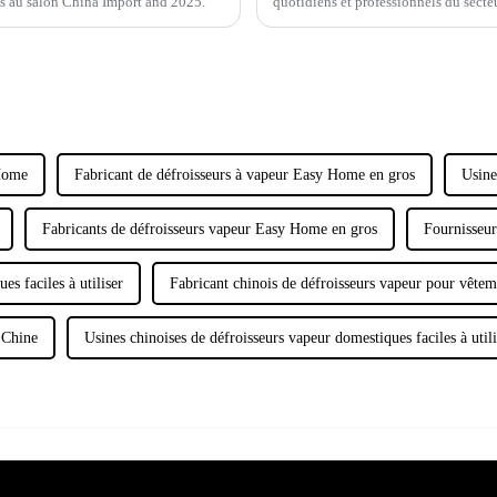
es au salon China Import and 2025.
quotidiens et professionnels du secte
vêtements.
 Home
Fabricant de défroisseurs à vapeur Easy Home en gros
Usine
Fabricants de défroisseurs vapeur Easy Home en gros
Fournisseur
s faciles à utiliser
Fabricant chinois de défroisseurs vapeur pour vêt
 Chine
Usines chinoises de défroisseurs vapeur domestiques faciles à utili