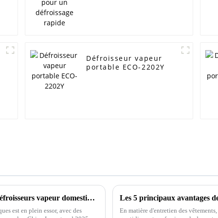
Défroisseur vapeur
portable ECO-2202Y
Découverte des innovations en matière de défroisseurs vapeur domestiques au Salon d'import-export de Chine 2025
ues est en plein essor, avec des
En matière d'entretien des vêtements