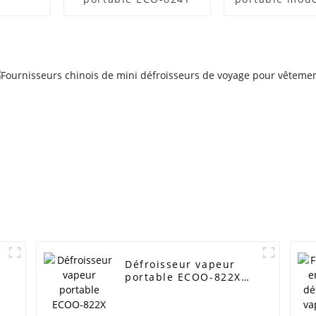
825G
Défroisseur vapeur
portable ECOO-822X
pour un défroissage
rapide