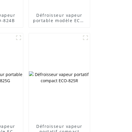
 vapeur
Défroisseur vapeur
O-824B
portable modèle ECO-
824R
vapeur
Défroisseur vapeur
èle ECO-
portatif compact