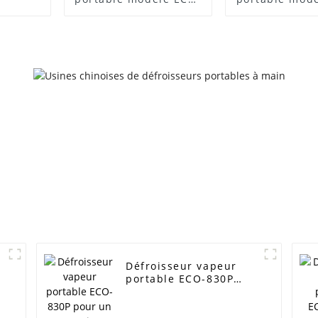
825S
825B
Défroisseur vapeur
portable ECO-830P
pour un entretien
facile des vêtements