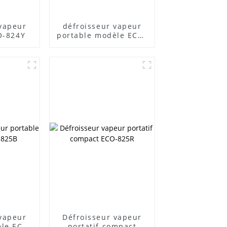
 vapeur
défroisseur vapeur
O-824Y
portable modèle ECO-
825G
 vapeur
Défroisseur vapeur
èle ECO-
portatif compact