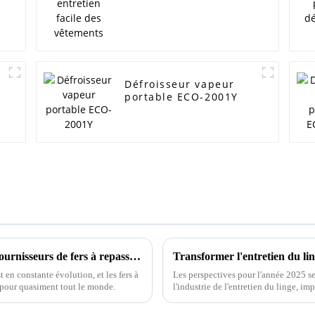
Défroisseur vapeur
portable ECO-2001Y
Le guide ultime pour trouver les meilleurs fournisseurs de fers à repasser rotatifs à vapeur
 en constante évolution, et les fers à
Les perspectives pour l'année 2025 s
s pour quasiment tout le monde.
l'industrie de l'entretien du linge, i
exigences des consommateurs.