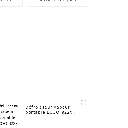
ECO-825R
Défroisseur vapeur
portable ECOO-822X
pour un défroissage
rapide