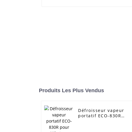
Produits Les Plus Vendus
Défroisseur vapeur
portatif ECO-830R
pour défroisser
facilement les
vêtements