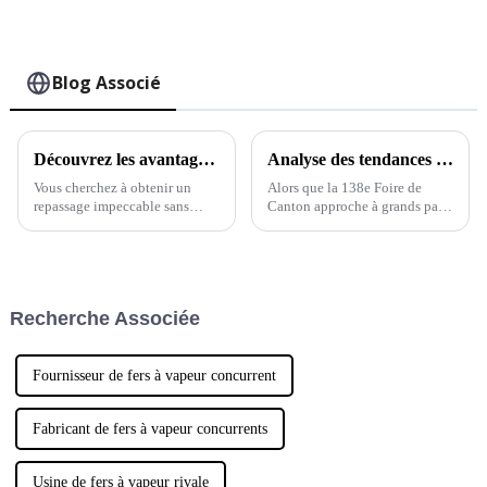
Blog Associé
Découvrez les avantages d'un fer à repasser vapeur en céramique pour des vêtements parfaitement repassés.
Analyse des tendances du marché des fers à repasser à vapeur lors de la 138e Foire de Canton 2025 en Chine
Vous cherchez à obtenir un
Alors que la 138e Foire de
repassage impeccable sans
Canton approche à grands pas
effort ? Le fer à repasser vapeur
en 2025, il est assez excitant de
en céramique est un outil
voir le marché des fers à
indispensable pour le repassage
repasser à vapeur commencer
moderne.
réellement à prendre de
l'ampleur (jeu de mots voulu !).
Recherche Associée
Fournisseur de fers à vapeur concurrent
Fabricant de fers à vapeur concurrents
Usine de fers à vapeur rivale