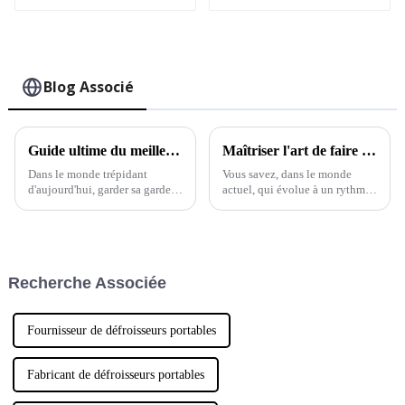
Blog Associé
Guide ultime du meilleur défroisseur vapeur portable pour un défroissage rapide
Maîtriser l'art de faire ses bagages avec un fer à repasser vapeur de voyage pliable : guide essentiel
Dans le monde trépidant
Vous savez, dans le monde
d'aujourd'hui, garder sa garde-
actuel, qui évolue à un rythme
robe impeccable et sans plis
effréné, où l'apparence et la
peut parfois sembler une tâche
praticité vont de pair, il est plus
insurmontable. Mais
important que jamais de
honnêtement,
prendre soin de soi.
Recherche Associée
Fournisseur de défroisseurs portables
Fabricant de défroisseurs portables