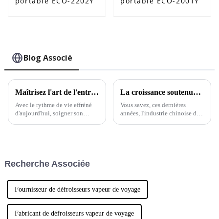
portable ECO-2202Y
portable ECO-2001Y
Blog Associé
Maîtrisez l'art de l'entretien des vêtements sans effort grâce à un défroisseur vapeur automatique.
La croissance soutenue des machines à défroisser les vêtements en Chine malgré les défis liés aux droits de douane sino-américains
Avec le rythme de vie effréné
Vous savez, ces dernières
d'aujourd'hui, soigner son
années, l'industrie chinoise des
apparence devient un véritable
défroisseurs vapeur pour
défi. L'ère moderne a apporté
vêtements a fait preuve d'une
des technologies qui…
résilience et d'une croissance
impressionnantes, malgré ces
fichus problèmes.
Recherche Associée
Fournisseur de défroisseurs vapeur de voyage
Fabricant de défroisseurs vapeur de voyage