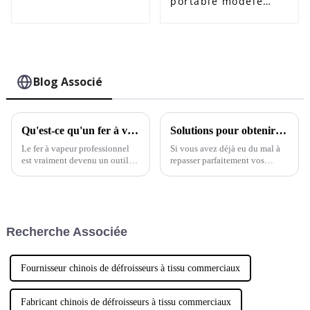
portable modèle
ECO-825G
Blog Associé
Qu'est-ce qu'un fer à vapeur professionnel et comment fonctionne-t-il ?
Solutions pour obtenir des vêtements parfaitement repassés avec un bon fer à vapeur
Le fer à vapeur professionnel
Si vous avez déjà eu du mal à
est vraiment devenu un outil
repasser parfaitement vos
incontournable pour
vêtements, vous savez à quel
point les bons outils peuvent
faire la différence. Chez
NINGBO ECOO, nous avons
tout ce qu'il vous faut.
Recherche Associée
Fournisseur chinois de défroisseurs à tissu commerciaux
Fabricant chinois de défroisseurs à tissu commerciaux