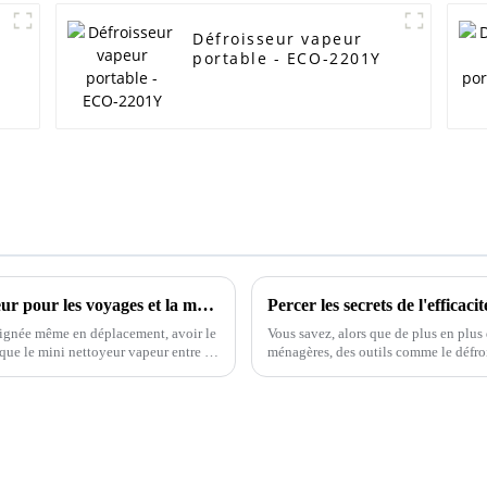
Défroisseur vapeur
portable - ECO-2201Y
Comment choisir le meilleur mini fer à vapeur pour les voyages et la maison
oignée même en déplacement, avoir le
Vous savez, alors que de plus en plus
là que le mini nettoyeur vapeur entre en
ménagères, des outils comme le défr
devenir indispensables.