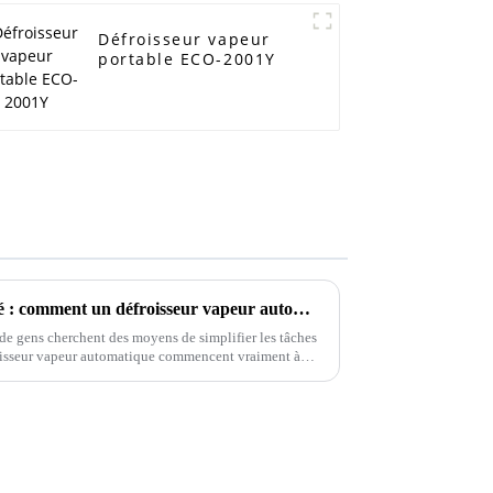
Défroisseur vapeur
portable ECO-2001Y
Percer les secrets de l'efficacité : comment un défroisseur vapeur automatique transforme votre routine de repassage
 de gens cherchent des moyens de simplifier les tâches
oisseur vapeur automatique commencent vraiment à